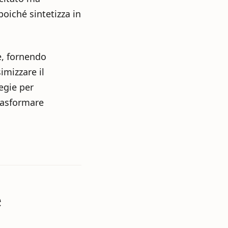
oiché sintetizza in
e, fornendo
imizzare il
egie per
trasformare
e