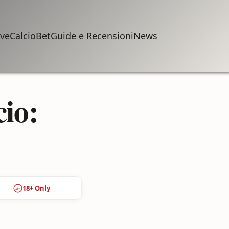
iveCalcioBet
Guide e Recensioni
News
cio:
18+ Only
18+