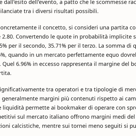
dall'esito dell'evento, a patto che le scommesse rac
nciate tra i diversi risultati possibili.
cretamente il concetto, si consideri una partita con 
e 2.80. Convertendo le quote in probabilità implicite 
25% per il secondo, 35.71% per il terzo. La somma di 
96%, quando in un mercato perfettamente equo dovre
 Quel 6.96% in eccesso rappresenta il margine del 
tita.
ignificativamente tra operatori e tra tipologie di merc
 generalmente margini più contenuti rispetto ai cam
 liquidità permette ai bookmaker di operare con sprea
etitivi sul mercato italiano offrono margini medi del
ioni calcistiche, mentre sui tornei meno seguiti si pu