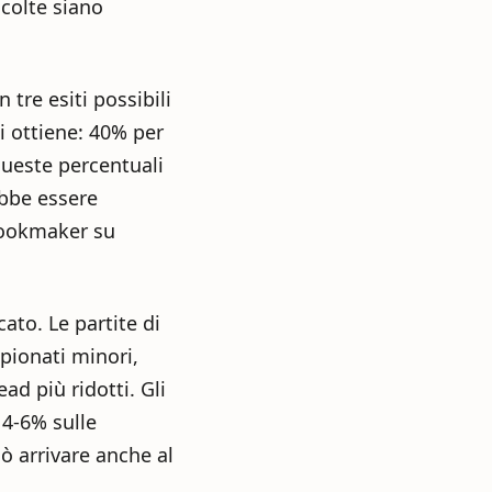
colte siano
tre esiti possibili
si ottiene: 40% per
queste percentuali
bbe essere
bookmaker su
ato. Le partite di
pionati minori,
d più ridotti. Gli
 4-6% sulle
ò arrivare anche al