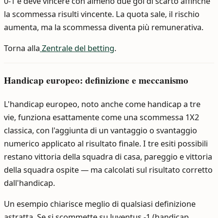
0-1 e deve vincere con almeno due gol di scarto affinché
la scommessa risulti vincente. La quota sale, il rischio
aumenta, ma la scommessa diventa più remunerativa.
Torna alla
Zentrale del betting
.
Handicap europeo: definizione e meccanismo
L'handicap europeo, noto anche come handicap a tre
vie, funziona esattamente come una scommessa 1X2
classica, con l'aggiunta di un vantaggio o svantaggio
numerico applicato al risultato finale. I tre esiti possibili
restano vittoria della squadra di casa, pareggio e vittoria
della squadra ospite — ma calcolati sul risultato corretto
dall'handicap.
Un esempio chiarisce meglio di qualsiasi definizione
astratta. Se si scommette su Juventus -1 (handicap