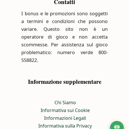
Contatti
I bonus e le promozioni sono soggetti
a termini e condizioni che possono
variare. Questo sito non è un
operatore di gioco e non accetta
scommesse. Per assistenza sul gioco
problematico: numero verde 800-
558822.
Informazione supplementare
Chi Siamo
Informativa sui Cookie
Informazioni Legali
Informativa sulla Privacy