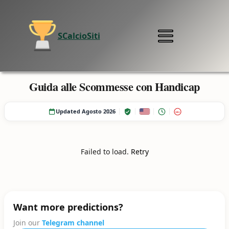
SCalcioSiti
Guida alle Scommesse con Handicap
Updated Agosto 2026
18+
Failed to load.
Retry
Want more predictions?
Join our
Telegram channel