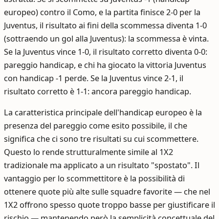
europeo) contro il Como, e la partita finisce 2-0 per la
Juventus, il risultato ai fini della scommessa diventa 1-0
(sottraendo un gol alla Juventus): la scommessa è vinta.
Se la Juventus vince 1-0, il risultato corretto diventa 0-0:
pareggio handicap, e chi ha giocato la vittoria Juventus
con handicap -1 perde. Se la Juventus vince 2-1, il
risultato corretto è 1-1: ancora pareggio handicap.
La caratteristica principale dell'handicap europeo è la
presenza del pareggio come esito possibile, il che
significa che ci sono tre risultati su cui scommettere.
Questo lo rende strutturalmente simile al 1X2
tradizionale ma applicato a un risultato "spostato". Il
vantaggio per lo scommettitore è la possibilità di
ottenere quote più alte sulle squadre favorite — che nel
1X2 offrono spesso quote troppo basse per giustificare il
rischio — mantenendo però la semplicità concettuale del