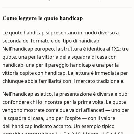
Come leggere le quote handicap
Le quote handicap si presentano in modo diverso a
seconda del formato e del tipo di handicap.
Nell'handicap europeo, la struttura è identica al 1X2: tre
quote, una per la vittoria della squadra di casa con
handicap, una per il pareggio handicap e una per la
vittoria ospite con handicap. La lettura è immediata per
chiunque abbia familiarità con il mercato tradizionale.
Nell'handicap asiatico, la presentazione è diversa e può
confondere chi lo incontra per la prima volta. Le quote
vengono mostrate come due valori affiancati — uno per
la squadra di casa, uno per l'ospite — con il valore
dell'handicap indicato accanto. Un esempio tipico