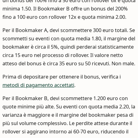
un bonus del 100% fino a 50 euro con rollover 6x e quota
minima 1.50. Il Bookmaker B offre un bonus del 200%
fino a 100 euro con rollover 12x e quota minima 2.00.
Per il Bookmaker A, devi scommettere 300 euro totali. Se
scommetti su eventi con quota media 1.80, il margine del
bookmaker è circa il 5%, quindi perderai statisticamente
circa 15 euro nel processo di rollover. Il valore netto
atteso del bonus è circa 35 euro su 50 ricevuti. Non male.
Prima di depositare per ottenere il bonus, verifica i
metodi di pagamento accettati
.
Per il Bookmaker B, devi scommettere 1.200 euro con
quote minime più alte. Su eventi con quota media 2.20, la
varianza è maggiore e il margine del bookmaker pesa di
più sul volume complessivo. Le perdite attese durante il
rollover si aggirano intorno ai 60-70 euro, riducendo il