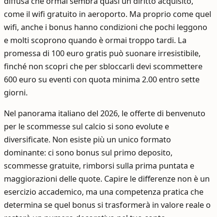
diffusa che ormai sembra quasi un diritto acquisito,
come il wifi gratuito in aeroporto. Ma proprio come quel
wifi, anche i bonus hanno condizioni che pochi leggono
e molti scoprono quando è ormai troppo tardi. La
promessa di 100 euro gratis può suonare irresistibile,
finché non scopri che per sbloccarli devi scommettere
600 euro su eventi con quota minima 2.00 entro sette
giorni.
Nel panorama italiano del 2026, le offerte di benvenuto
per le scommesse sul calcio si sono evolute e
diversificate. Non esiste più un unico formato
dominante: ci sono bonus sul primo deposito,
scommesse gratuite, rimborsi sulla prima puntata e
maggiorazioni delle quote. Capire le differenze non è un
esercizio accademico, ma una competenza pratica che
determina se quel bonus si trasformerà in valore reale o