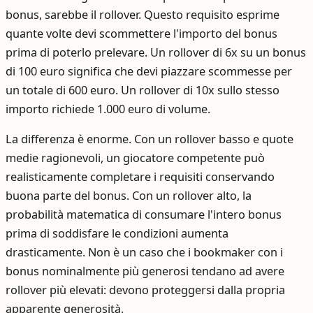
bonus, sarebbe il rollover. Questo requisito esprime
quante volte devi scommettere l'importo del bonus
prima di poterlo prelevare. Un rollover di 6x su un bonus
di 100 euro significa che devi piazzare scommesse per
un totale di 600 euro. Un rollover di 10x sullo stesso
importo richiede 1.000 euro di volume.
La differenza è enorme. Con un rollover basso e quote
medie ragionevoli, un giocatore competente può
realisticamente completare i requisiti conservando
buona parte del bonus. Con un rollover alto, la
probabilità matematica di consumare l'intero bonus
prima di soddisfare le condizioni aumenta
drasticamente. Non è un caso che i bookmaker con i
bonus nominalmente più generosi tendano ad avere
rollover più elevati: devono proteggersi dalla propria
apparente generosità.