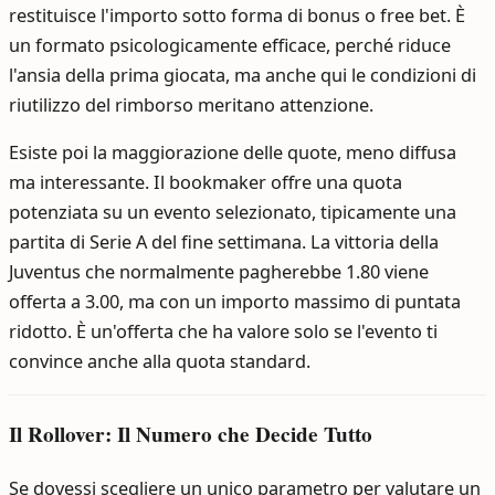
restituisce l'importo sotto forma di bonus o free bet. È
un formato psicologicamente efficace, perché riduce
l'ansia della prima giocata, ma anche qui le condizioni di
riutilizzo del rimborso meritano attenzione.
Esiste poi la maggiorazione delle quote, meno diffusa
ma interessante. Il bookmaker offre una quota
potenziata su un evento selezionato, tipicamente una
partita di Serie A del fine settimana. La vittoria della
Juventus che normalmente pagherebbe 1.80 viene
offerta a 3.00, ma con un importo massimo di puntata
ridotto. È un'offerta che ha valore solo se l'evento ti
convince anche alla quota standard.
Il Rollover: Il Numero che Decide Tutto
Se dovessi scegliere un unico parametro per valutare un