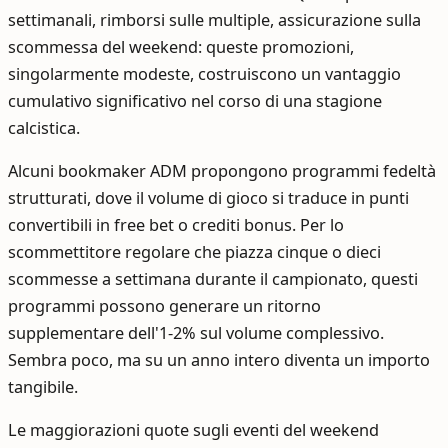
settimanali, rimborsi sulle multiple, assicurazione sulla
scommessa del weekend: queste promozioni,
singolarmente modeste, costruiscono un vantaggio
cumulativo significativo nel corso di una stagione
calcistica.
Alcuni bookmaker ADM propongono programmi fedeltà
strutturati, dove il volume di gioco si traduce in punti
convertibili in free bet o crediti bonus. Per lo
scommettitore regolare che piazza cinque o dieci
scommesse a settimana durante il campionato, questi
programmi possono generare un ritorno
supplementare dell'1-2% sul volume complessivo.
Sembra poco, ma su un anno intero diventa un importo
tangibile.
Le maggiorazioni quote sugli eventi del weekend