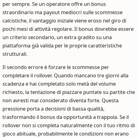
per sempre. Se un operatore offre un bonus
straordinario ma payout mediocri sulle scommesse
calcistiche, il vantaggio iniziale viene eroso nel giro di
pochi mesi di attività regolare. Il bonus dovrebbe essere
un criterio secondario, un extra gradito su una
piattaforma già valida per le proprie caratteristiche
strutturali.
Il secondo errore è forzare le scommesse per
completare il rollover. Quando mancano tre giorni alla
scadenza e hai completato solo metà del volume
richiesto, la tentazione di piazzare puntate su partite che
non avresti mai considerato diventa forte. Questa
pressione porta a decisioni di bassa qualità,
trasformando il bonus da opportunità a trappola. Se il
rollover non si completa naturalmente con il tuo ritmo di
gioco abituale, probabilmente le condizioni non erano